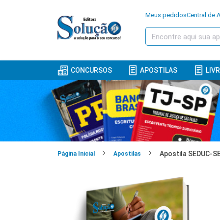
Meus pedidos
Central de 
CONCURSOS
APOSTILAS
LIV
Página Inicial
Apostilas