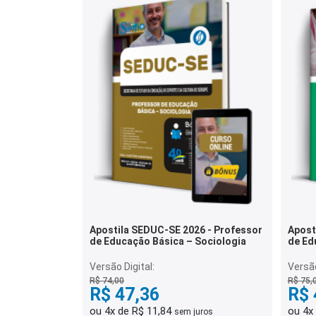
Apostila SEDUC-SE 2026 - Professor
Apost
de Educação Básica – Sociologia
de Ed
Portu
Versão Digital:
Versão
R$ 74,00
R$ 75,
R$ 47,36
R$ 
ou 4x de R$ 11,84
ou 4x
sem juros