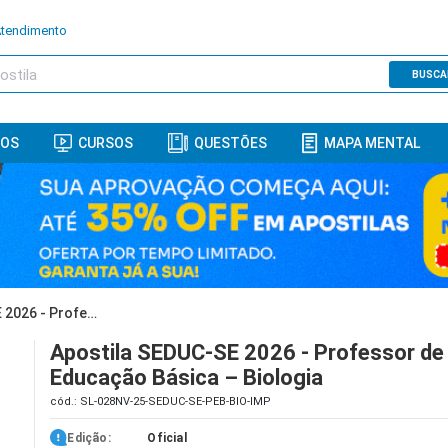
Atendimento
BUSCA
ROS
CURSOS
QUESTÕES
MAPA MENTAL
Apostila SEDUC-SE 2026 - Professor de Educação Básica – Biologia
Apostila SEDUC-SE 2026 - Professor de
Educação Básica – Biologia
cód.: SL-028NV-25-SEDUC-SE-PEB-BIO-IMP
Edição:
Oficial