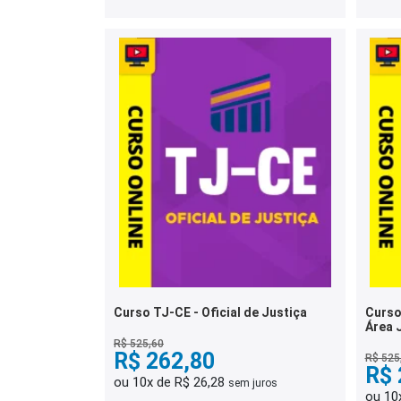
Curso TJ-CE - Oficial de Justiça
Curso 
Área 
R$ 525,60
R$ 262,80
R$ 525
R$ 
ou 10x de R$ 26,28
sem juros
ou 10