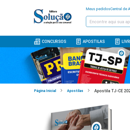
Meus pedidos
Central de 
CONCURSOS
APOSTILAS
LIV
Página Inicial
Apostilas