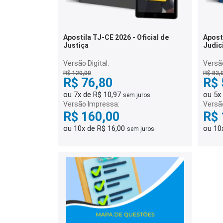
Apostila TJ-CE 2026 - Oficial de
Apostila TJ
Justiça
Judici
Versão Digital:
Versão
R$ 120,00
R$ 83,
R$ 76,80
R$ 
ou 7x de R$ 10,97
ou 5x
sem juros
Versão Impressa:
Versã
R$ 160,00
R$ 
ou 10x de R$ 16,00
ou 10
sem juros