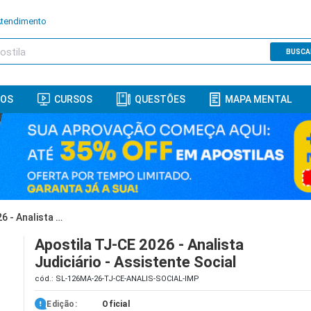
Atendimento
BUSCA
ROS
CURSOS
QUESTÕES
MAPA MENTAL
Apostila TJ-CE 2026 - Analista Judiciário - Assistente Social
Apostila TJ-CE 2026 - Analista
Judiciário - Assistente Social
cód.: SL-126MA-26-TJ-CE-ANALIS-SOCIAL-IMP
Edição:
Oficial