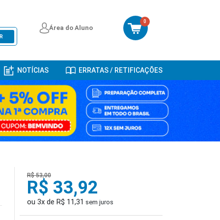
0
Área do Aluno
R
NOTÍCIAS
ERRATAS / RETIFICAÇÕES
R$ 53,00
R$ 33,92
ou 3x de R$ 11,31
sem juros