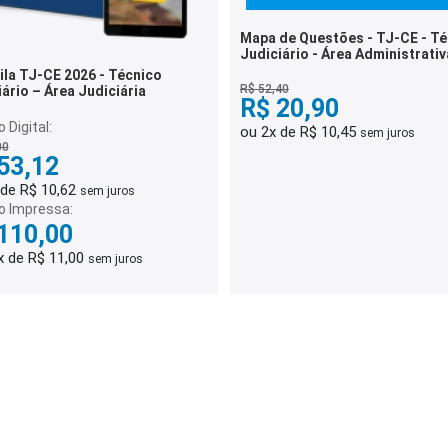
Mapa de Questões - TJ-CE - T
Judiciário - Área Administrativa
Mil Questões
-CE 2026 - Técnico
R$ 52,40
ário – Área Judiciária
R$ 20,90
 Digital:
ou 2x de R$ 10,45
sem juros
00
53,12
 de R$ 10,62
sem juros
o Impressa:
110,00
x de R$ 11,00
sem juros