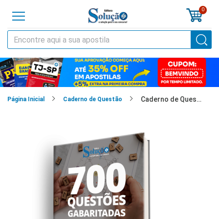
0
o
cursos
Caderno de Questões Raciocínio Lógico - 700 Questões Gabaritadas
cias
Página Inicial
Caderno de Questão
tilas
os
os
tões
a
al