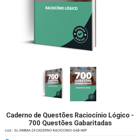
iados
ceiros
ina
ial
e
osco
Caderno de Questões Raciocínio Lógico -
700 Questões Gabaritadas
cód.: SL-048MA-23-CADERNO-RACIOCINIO-GAB-IMP