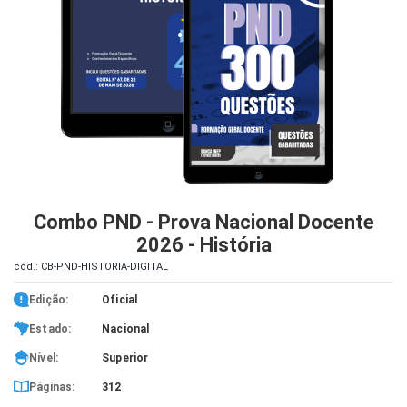
iados
ceiros
ina
ial
e
osco
Combo PND - Prova Nacional Docente
2026 - História
cód.: CB-PND-HISTORIA-DIGITAL
Edição:
Oficial
Estado:
Nacional
Nível:
Superior
Páginas:
312