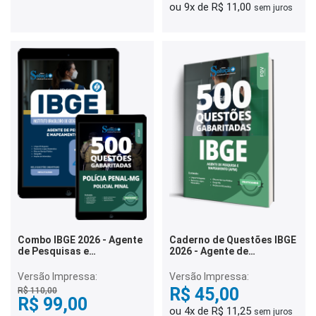
ou 9x de R$ 11,00
sem juros
Combo IBGE 2026 - Agente
Caderno de Questões IBGE
de Pesquisas e
2026 - Agente de
Mapeamento (APM)
Pesquisas e Mapeamento
(APM) - 500 Questões
Versão Impressa:
Versão Impressa:
Gabaritadas
R$ 45,00
R$ 110,00
R$ 99,00
ou 4x de R$ 11,25
sem juros