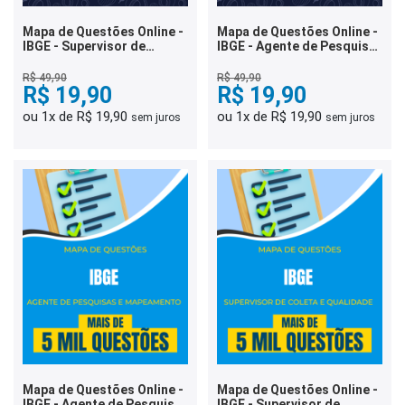
Mapa de Questões Online -
Mapa de Questões Online -
IBGE - Supervisor de
IBGE - Agente de Pesquisa
Pesquisa por Telefone -
por Telefone - 3 Mil
Área de Gestão - 2 Mil
Questões
R$ 49,90
R$ 49,90
Questões
R$ 19,90
R$ 19,90
ou 1x de R$ 19,90
ou 1x de R$ 19,90
sem juros
sem juros
Mapa de Questões Online -
Mapa de Questões Online -
IBGE - Agente de Pesquisa
IBGE - Supervisor de