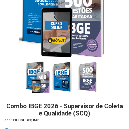
iados
ceiros
ina
ial
e
osco
Combo IBGE 2026 - Supervisor de Coleta
e Qualidade (SCQ)
cód.: CB-IBGE-SCQ-IMP