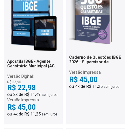
Caderno de Questões IBGE
Apostila IBGE - Agente
2026 - Supervisor de
Censitário Municipal (ACM)
Coleta e Qualidade (SCQ) -
e Agente Censitário
500 Questões Gabaritadas
Versão Impressa:
Supervisor (ACS)
Versão Digital:
R$ 45,00
R$ 35,90
R$ 22,98
ou 4x de R$ 11,25
sem juros
ou 2x de R$ 11,49
sem juros
Versão Impressa:
R$ 45,00
ou 4x de R$ 11,25
sem juros