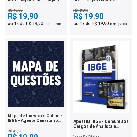
e Mapeamento - 5 Mil
Coleta e Qualidade - 5 Mil
Questões
Questões
R$ 49,90
R$ 49,90
R$ 19,90
R$ 19,90
ou 1x de R$ 19,90
ou 1x de R$ 19,90
sem juros
sem juros
Mapa de Questões Online -
IBGE - Agente Censitário
Apostila IBGE - Comum aos
de Pesquisas e
Cargos de Analista e
Mapeamento - 3 Mil
Tecnologista
R$ 49,90
Questões