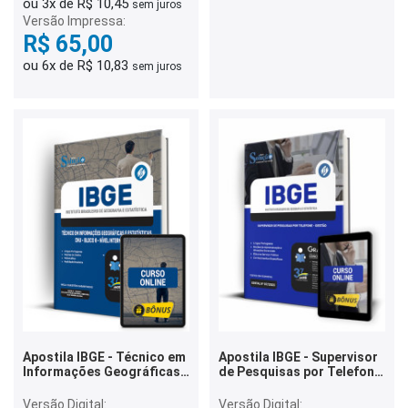
ou 3x de R$ 10,45
sem juros
Versão Impressa:
R$ 65,00
ou 6x de R$ 10,83
sem juros
Apostila IBGE - Técnico em
Apostila IBGE - Supervisor
Informações Geográficas
de Pesquisas por Telefone
e Estatísticas - CNU -
- Gestão
Bloco 8 - Nível
Versão Digital:
Versão Digital: