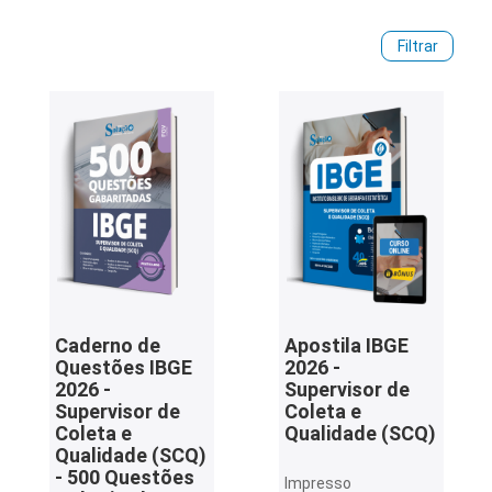
treinar. Disponíveis em versão digital ou impressa, permitem
estudar no seu ritmo, com conteúdo seguro e de qualidade.
iados
Filtrar
Não perca mais tempo e comece a se preparar ainda hoje!
ceiros
Para saber mais informações sobre a seleção, confira o
ina
guia completo
do concurso IBGE!
ial
e
osco
Caderno de
Apostila IBGE
Questões IBGE
2026 -
2026 -
Supervisor de
Supervisor de
Coleta e
Coleta e
Qualidade (SCQ)
Qualidade (SCQ)
- 500 Questões
Impresso