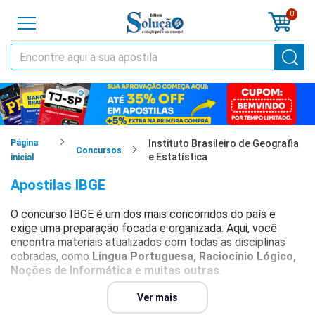
0
o
cursos
cias
Página
Instituto Brasileiro de Geografia
Concursos
e Estatística
inicial
tilas
Apostilas IBGE
os
O concurso IBGE é um dos mais concorridos do país e
exige uma preparação focada e organizada. Aqui, você
os
encontra materiais atualizados com todas as disciplinas
cobradas, como
Língua Portuguesa, Raciocínio Lógico,
tões
Noções de Informática e muitas outras
.
a
Os materiais preparatórios seguem o modelo das provas
Ver mais
al
anteriores, trazendo teoria objetiva e muitas questões para