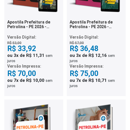
Apostila Prefeitura de
Apostila Prefeitura de
Petrolina - PE 2026 -
Petrolina - PE 2026 -
Professor do Ensino
Professor de Anos Finais
Fundamental Anos Iniciais
do Ensino Fundamental –
Versão Digital:
Versão Digital:
e Finais – Educação Física
Matemática
R$ 53,00
R$ 57,00
R$ 33,92
R$ 36,48
ou 3x de R$ 11,31
ou 3x de R$ 12,16
sem
sem
juros
juros
Versão Impressa:
Versão Impressa:
R$ 70,00
R$ 75,00
ou 7x de R$ 10,00
ou 7x de R$ 10,71
sem
sem
juros
juros