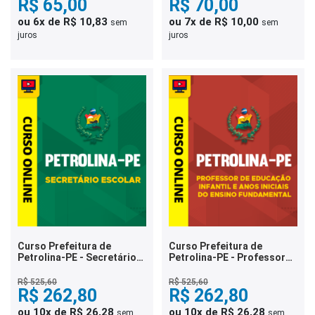
R$ 65,00
R$ 70,00
ou 6x de R$ 10,83
ou 7x de R$ 10,00
sem
sem
juros
juros
Curso Prefeitura de
Curso Prefeitura de
Petrolina-PE - Secretário
Petrolina-PE - Professor
Escolar
de Educação Infantil e
Anos Iniciais do Ensino
R$ 525,60
R$ 525,60
R$ 262,80
Fundamental
R$ 262,80
ou 10x de R$ 26,28
ou 10x de R$ 26,28
sem
sem