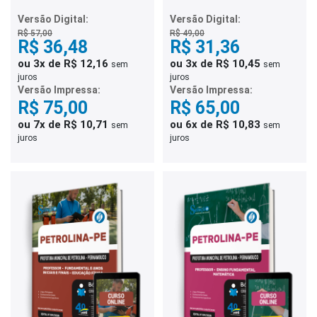
Professor de Anos Finais
Professor de Anos Finais
do Ensino Fundamental –
do Ensino Fundamental –
Versão Digital:
Versão Digital:
Ciências
História
R$ 57,00
R$ 49,00
R$ 36,48
R$ 31,36
ou 3x de R$ 12,16
ou 3x de R$ 10,45
sem
sem
juros
juros
Versão Impressa:
Versão Impressa:
R$ 75,00
R$ 65,00
ou 7x de R$ 10,71
ou 6x de R$ 10,83
sem
sem
juros
juros