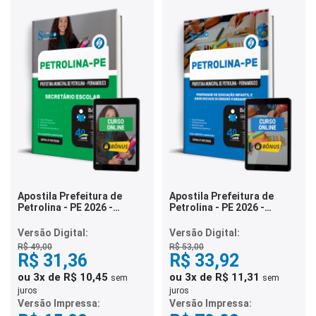
Apostila Prefeitura de
Apostila Prefeitura de
Petrolina - PE 2026 -
Petrolina - PE 2026 -
Secretário Escolar
Professor de Educação
Infantil e Anos Iniciais do
Versão Digital:
Versão Digital:
Ensino Fundamental
R$ 49,00
R$ 53,00
R$ 31,36
R$ 33,92
ou 3x de R$ 10,45
ou 3x de R$ 11,31
sem
sem
juros
juros
Versão Impressa:
Versão Impressa: