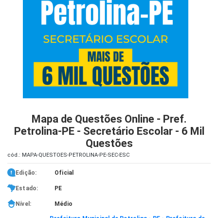
iados
ceiros
ina
ial
e
osco
Mapa de Questões Online - Pref.
Petrolina-PE - Secretário Escolar - 6 Mil
Questões
cód.: MAPA-QUESTOES-PETROLINA-PE-SEC-ESC
Edição:
Oficial
Estado:
PE
Nível:
Médio