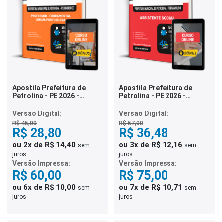
Apostila Prefeitura de
Apostila Prefeitura de
Petrolina - PE 2026 -
Petrolina - PE 2026 -
Professor de Anos Finais
Assistente Social
do Ensino Fundamental –
Versão Digital:
Versão Digital:
Língua Portuguesa
R$ 45,00
R$ 57,00
R$ 28,80
R$ 36,48
ou 2x de R$ 14,40
ou 3x de R$ 12,16
sem
sem
juros
juros
Versão Impressa:
Versão Impressa:
R$ 60,00
R$ 75,00
ou 6x de R$ 10,00
ou 7x de R$ 10,71
sem
sem
juros
juros