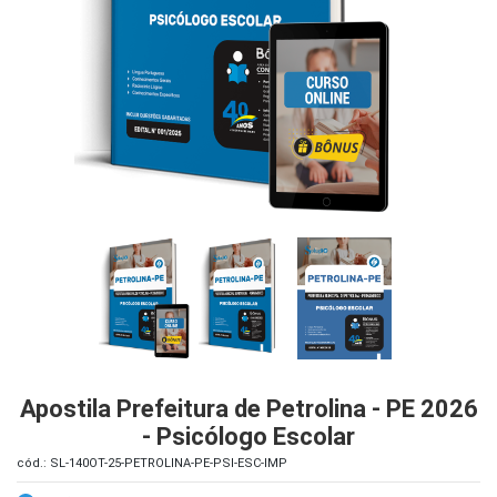
iados
ceiros
ina
ial
e
osco
Apostila Prefeitura de Petrolina - PE 2026
- Psicólogo Escolar
cód.: SL-140OT-25-PETROLINA-PE-PSI-ESC-IMP