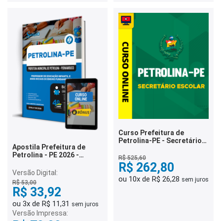
Curso Prefeitura de
Petrolina-PE - Secretário
Apostila Prefeitura de
Escolar
Petrolina - PE 2026 -
R$ 525,60
Professor de Educação
R$ 262,80
Infantil e Anos Iniciais do
Versão Digital:
Ensino Fundamental
ou 10x de R$ 26,28
sem juros
R$ 53,00
R$ 33,92
ou 3x de R$ 11,31
sem juros
Versão Impressa: