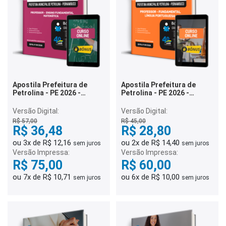
Apostila Prefeitura de
Apostila Prefeitura de
Petrolina - PE 2026 -
Petrolina - PE 2026 -
Professor de Anos Finais
Professor de Anos Finais
do Ensino Fundamental –
do Ensino Fundamental –
Versão Digital:
Versão Digital:
Matemática
Língua Portuguesa
R$ 57,00
R$ 45,00
R$ 36,48
R$ 28,80
ou 3x de R$ 12,16
ou 2x de R$ 14,40
sem juros
sem juros
Versão Impressa:
Versão Impressa:
R$ 75,00
R$ 60,00
ou 7x de R$ 10,71
ou 6x de R$ 10,00
sem juros
sem juros