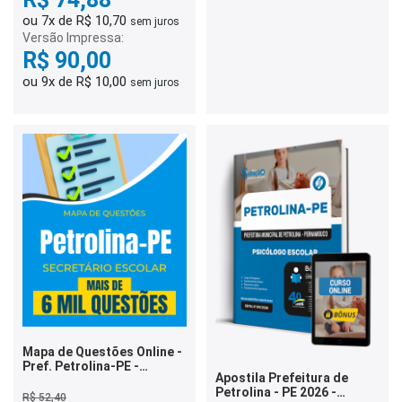
ou 7x de R$ 10,70
sem juros
Versão Impressa:
R$ 90,00
ou 9x de R$ 10,00
sem juros
Mapa de Questões Online -
Pref. Petrolina-PE -
Apostila Prefeitura de
Secretário Escolar - 6 Mil
Petrolina - PE 2026 -
Questões
R$ 52,40