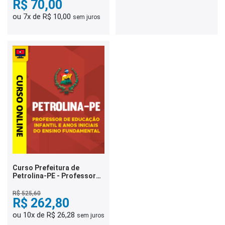
R$ 70,00
ou 7x de R$ 10,00
sem juros
Curso Prefeitura de
Petrolina-PE - Professor
de Educação Infantil e
Anos Iniciais do Ensino
R$ 525,60
Fundamental
R$ 262,80
ou 10x de R$ 26,28
sem juros