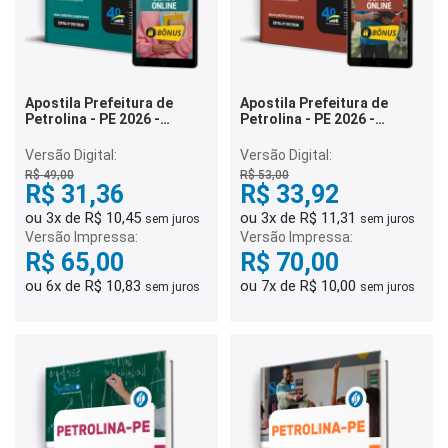
Apostila Prefeitura de
Apostila Prefeitura de
Petrolina - PE 2026 -
Petrolina - PE 2026 -
Professor de Anos Finais
Professor do Ensino
do Ensino Fundamental –
Fundamental Anos Iniciais
Versão Digital:
Versão Digital:
História
e Finais – Educação Física
R$ 49,00
R$ 53,00
R$ 31,36
R$ 33,92
ou 3x de R$ 10,45
ou 3x de R$ 11,31
sem juros
sem juros
Versão Impressa:
Versão Impressa:
R$ 65,00
R$ 70,00
ou 6x de R$ 10,83
ou 7x de R$ 10,00
sem juros
sem juros