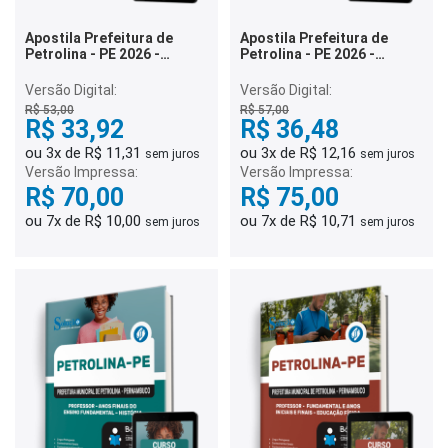
Apostila Prefeitura de
Apostila Prefeitura de
Petrolina - PE 2026 -
Petrolina - PE 2026 -
Professor de Anos Finais
Professor de Anos Finais
do Ensino Fundamental –
do Ensino Fundamental –
Versão Digital:
Versão Digital:
Geografia
Ciências
R$ 53,00
R$ 57,00
R$ 33,92
R$ 36,48
ou 3x de R$ 11,31
ou 3x de R$ 12,16
sem juros
sem juros
Versão Impressa:
Versão Impressa:
R$ 70,00
R$ 75,00
ou 7x de R$ 10,00
ou 7x de R$ 10,71
sem juros
sem juros