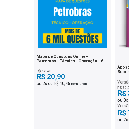
Mapa de Questões Online -
Petrobras - Técnico - Operação - 6
Mil Questões
Apost
R$ 52,40
Supri
R$ 20,90
Admin
Versão
ou 2x de R$ 10,45
sem juros
R$ 53,
R$ 
ou 3x
Versã
R$ 
ou 7x