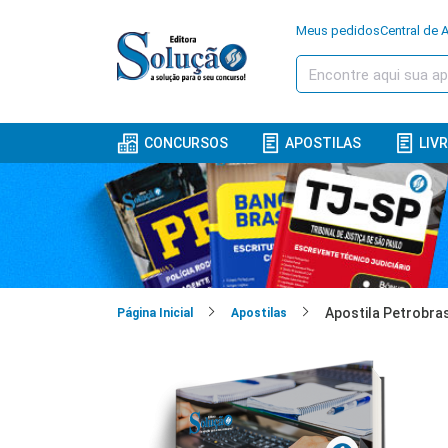
Meus pedidos
Central de 
CONCURSOS
APOSTILAS
LIV
Página Inicial
Apostilas