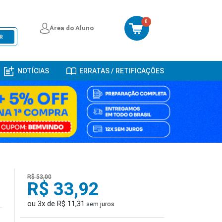
0
Área do Aluno
R
NOTÍCIAS
ERRATAS / RETIFICAÇÕES
R$ 53,00
R$ 33,92
ou 3x de R$ 11,31
sem juros