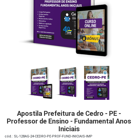
iados
ceiros
ina
ial
e
osco
Apostila Prefeitura de Cedro - PE -
Professor de Ensino - Fundamental Anos
Iniciais
cód.: SL-128AG-24-CEDRO-PE-PROF-FUND-INICIAIS-IMP