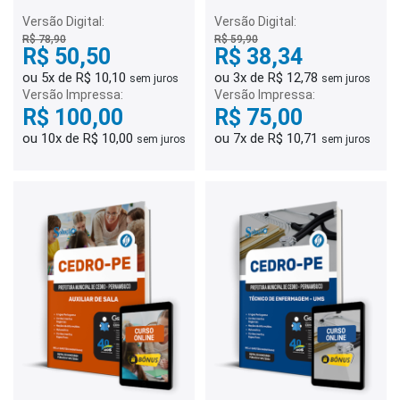
Ensino - Fundamental Anos
Ensino - Comum a Todas
Iniciais
as Especialidades
Versão Digital:
Versão Digital:
R$ 78,90
R$ 59,90
R$ 50,50
R$ 38,34
ou 5x de R$ 10,10
ou 3x de R$ 12,78
sem juros
sem juros
Versão Impressa:
Versão Impressa:
R$ 100,00
R$ 75,00
ou 10x de R$ 10,00
ou 7x de R$ 10,71
sem juros
sem juros