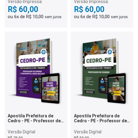
Versão Impressa:
Versão Impressa:
R$ 60,00
R$ 60,00
ou 6x de R$ 10,00
ou 6x de R$ 10,00
sem juros
sem juros
Apostila Prefeitura de
Apostila Prefeitura de
Cedro - PE - Professor de
Cedro - PE - Professor de
Ensino - Fundamental Anos
Ensino - Comum a Todas
Iniciais
as Especialidades
Versão Digital:
Versão Digital:
R$ 78,90
R$ 59,90