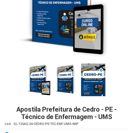
iados
ceiros
ina
ial
e
osco
Apostila Prefeitura de Cedro - PE -
Técnico de Enfermagem - UMS
cód.: SL-125AG-24-CEDRO-PE-TEC-ENF-UMS-IMP