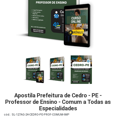
iados
ceiros
ina
ial
e
osco
Apostila Prefeitura de Cedro - PE -
Professor de Ensino - Comum a Todas as
Especialidades
cód.: SL-127AG-24-CEDRO-PE-PROF-COMUM-IMP