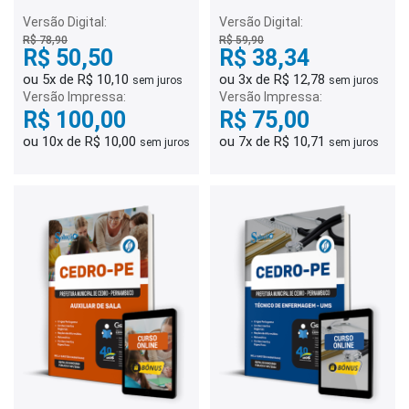
Ensino - Fundamental Anos
Ensino - Comum a Todas
Iniciais
as Especialidades
Versão Digital:
Versão Digital:
R$ 78,90
R$ 59,90
R$ 50,50
R$ 38,34
ou 5x de R$ 10,10
ou 3x de R$ 12,78
sem juros
sem juros
Versão Impressa:
Versão Impressa:
R$ 100,00
R$ 75,00
ou 10x de R$ 10,00
ou 7x de R$ 10,71
sem juros
sem juros