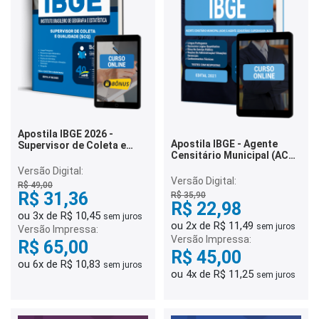
Apostila IBGE 2026 -
Apostila IBGE - Agente
Supervisor de Coleta e
Censitário Municipal (ACM)
Qualidade (SCQ)
e Agente Censitário
Versão Digital:
Supervisor (ACS)
Versão Digital:
R$ 49,00
R$ 31,36
R$ 35,90
R$ 22,98
ou 3x de R$ 10,45
sem juros
ou 2x de R$ 11,49
sem juros
Versão Impressa:
Versão Impressa:
R$ 65,00
R$ 45,00
ou 6x de R$ 10,83
sem juros
ou 4x de R$ 11,25
sem juros