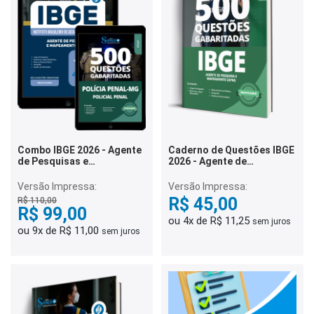
Combo IBGE 2026 - Agente
Caderno de Questões IBGE
de Pesquisas e
2026 - Agente de
Mapeamento (APM)
Pesquisas e Mapeamento
(APM) - 500 Questões
Versão Impressa:
Versão Impressa:
Gabaritadas
R$ 45,00
R$ 110,00
R$ 99,00
ou 4x de R$ 11,25
sem juros
ou 9x de R$ 11,00
sem juros