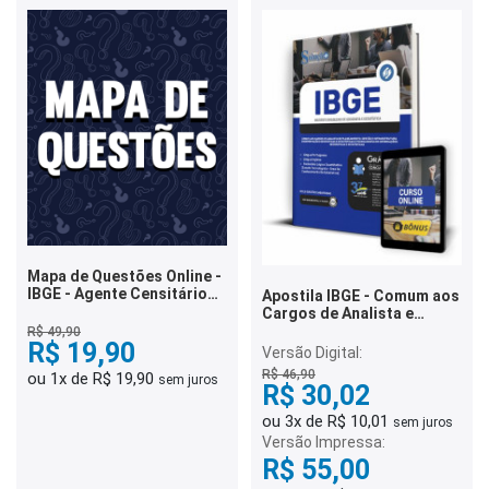
Mapa de Questões Online -
IBGE - Agente Censitário
Apostila IBGE - Comum aos
de Pesquisas e
Cargos de Analista e
Mapeamento - 3 Mil
Tecnologista
R$ 49,90
Questões
R$ 19,90
Versão Digital:
R$ 46,90
ou 1x de R$ 19,90
sem juros
R$ 30,02
ou 3x de R$ 10,01
sem juros
Versão Impressa:
R$ 55,00