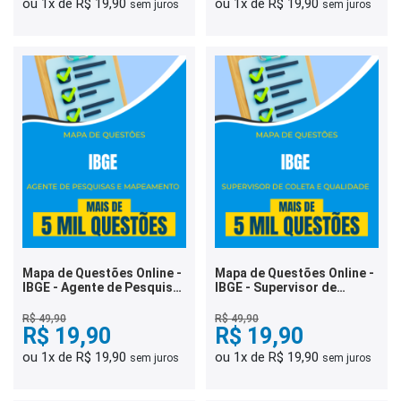
ou 1x de R$ 19,90
ou 1x de R$ 19,90
sem juros
sem juros
Mapa de Questões Online -
Mapa de Questões Online -
IBGE - Agente de Pesquisa
IBGE - Supervisor de
e Mapeamento - 5 Mil
Coleta e Qualidade - 5 Mil
Questões
Questões
R$ 49,90
R$ 49,90
R$ 19,90
R$ 19,90
ou 1x de R$ 19,90
ou 1x de R$ 19,90
sem juros
sem juros