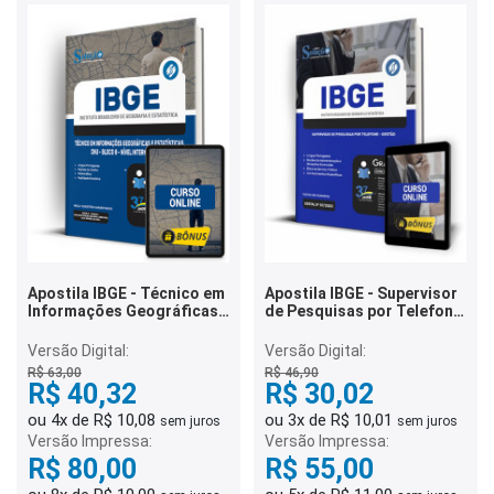
Apostila IBGE - Técnico em
Apostila IBGE - Supervisor
Informações Geográficas
de Pesquisas por Telefone
e Estatísticas - CNU -
- Gestão
Bloco 8 - Nível
Versão Digital:
Versão Digital:
Intermediário
R$ 63,00
R$ 46,90
R$ 40,32
R$ 30,02
ou 4x de R$ 10,08
ou 3x de R$ 10,01
sem juros
sem juros
Versão Impressa:
Versão Impressa:
R$ 80,00
R$ 55,00