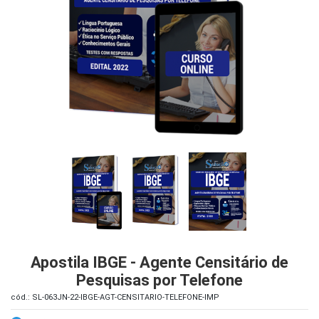
iados
ceiros
ina
ial
e
osco
Apostila IBGE - Agente Censitário de
Pesquisas por Telefone
cód.: SL-063JN-22-IBGE-AGT-CENSITARIO-TELEFONE-IMP