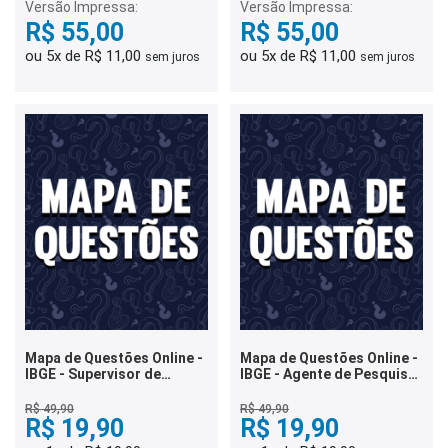
Versão Impressa:
Versão Impressa:
R$ 55,00
R$ 55,00
ou 5x de R$ 11,00
ou 5x de R$ 11,00
sem juros
sem juros
Mapa de Questões Online -
Mapa de Questões Online -
IBGE - Supervisor de
IBGE - Agente de Pesquisa
Pesquisa por Telefone -
por Telefone - 3 Mil
Área de Gestão - 2 Mil
Questões
R$ 49,90
R$ 49,90
Questões
R$ 19,90
R$ 19,90