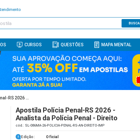
Atendimento
BUSCA
ROS
CURSOS
QUESTÕES
MAPA MENTAL
Apostila Polícia Penal-RS 2026 - Analista da Polícia Penal - Direito
Apostila Polícia Penal-RS 2026 -
Analista da Polícia Penal - Direito
cód.: SL-086MA-26-POLICIA-PENAL-RS-AN-DIREITO-IMP
Edição:
Oficial