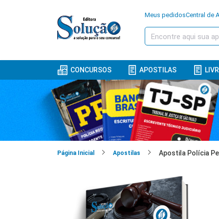
Meus pedidos
Central de 
CONCURSOS
APOSTILAS
LIV
Página Inicial
Apostilas