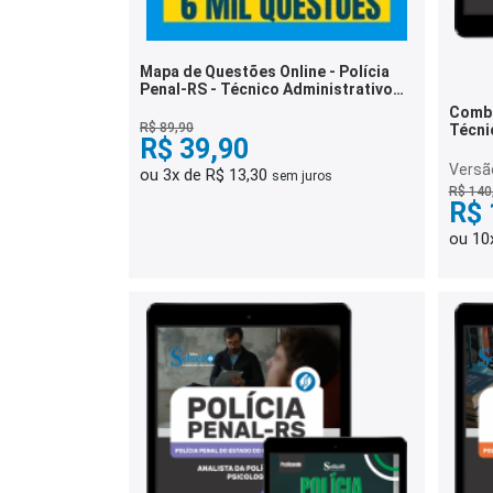
Mapa de Questões Online - Polícia
Penal-RS - Técnico Administrativo
da Polícia Penal - 6 Mil Questões
Combo
R$ 89,90
Técni
R$ 39,90
Penal
Versã
ou 3x de R$ 13,30
sem juros
R$ 140
R$ 
ou 10