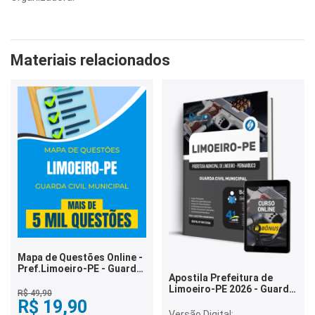
Materiais relacionados
Mapa de Questões Online -
Pref.Limoeiro-PE - Guarda
Apostila Prefeitura de
Civil Municipal - 5 Mil
Limoeiro-PE 2026 - Guarda
Questões
R$ 49,90
Civil Municipal
R$ 19,90
Versão Digital: