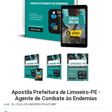
iados
ceiros
ina
ial
e
osco
Apostila Prefeitura de Limoeiro-PE -
Agente de Combate às Endemias
cód.: SL-116JL-25-LIMOEIRO-PE-ACE-IMP