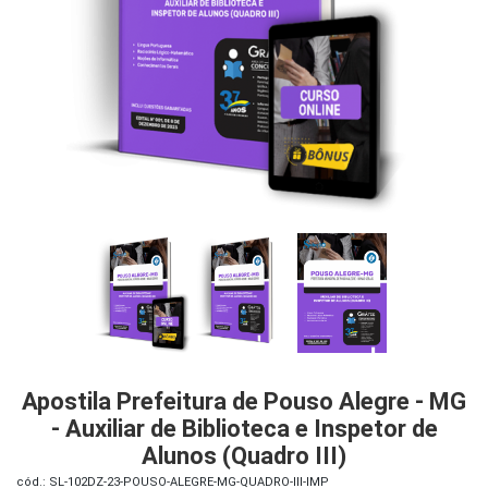
iados
ceiros
ina
ial
e
osco
Apostila Prefeitura de Pouso Alegre - MG
- Auxiliar de Biblioteca e Inspetor de
Alunos (Quadro III)
cód.: SL-102DZ-23-POUSO-ALEGRE-MG-QUADRO-III-IMP