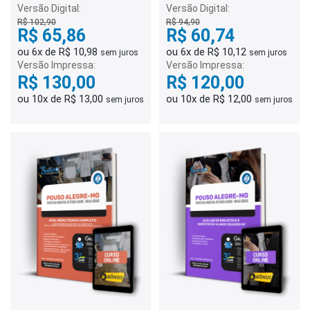
(Quadro VII)
Infantil e 1º ao 5º Ano
Versão Digital:
Versão Digital:
(Quadro V)
R$ 102,90
R$ 94,90
R$ 65,86
R$ 60,74
ou 6x de R$ 10,98
ou 6x de R$ 10,12
sem juros
sem juros
Versão Impressa:
Versão Impressa:
R$ 130,00
R$ 120,00
ou 10x de R$ 13,00
ou 10x de R$ 12,00
sem juros
sem juros