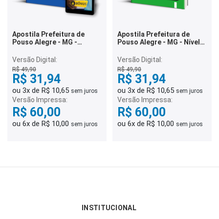
Apostila Prefeitura de
Apostila Prefeitura de
Pouso Alegre - MG -
Pouso Alegre - MG - Nível
Auxiliar de Serviços Gerais
Fundamental Incompleto
de Pronto Atendimento
Versão Digital:
Versão Digital:
(Quadro II)
R$ 49,90
R$ 49,90
R$ 31,94
R$ 31,94
ou 3x de R$ 10,65
ou 3x de R$ 10,65
sem juros
sem juros
Versão Impressa:
Versão Impressa:
R$ 60,00
R$ 60,00
ou 6x de R$ 10,00
ou 6x de R$ 10,00
sem juros
sem juros
INSTITUCIONAL