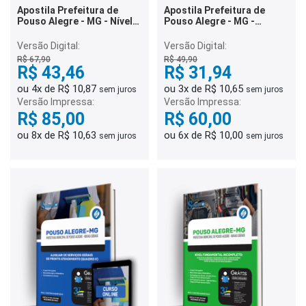
Apostila Prefeitura de
Apostila Prefeitura de
Pouso Alegre - MG - Nível
Pouso Alegre - MG -
Médio/Técnico Completo
Auxiliar de Biblioteca e
Inspetor de Alunos
Versão Digital:
Versão Digital:
(Quadro III)
R$ 67,90
R$ 49,90
R$ 43,46
R$ 31,94
ou 4x de R$ 10,87
ou 3x de R$ 10,65
sem juros
sem juros
Versão Impressa:
Versão Impressa:
R$ 85,00
R$ 60,00
ou 8x de R$ 10,63
ou 6x de R$ 10,00
sem juros
sem juros