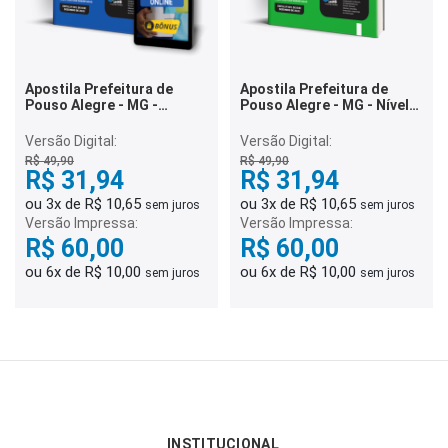
Apostila Prefeitura de
Apostila Prefeitura de
Pouso Alegre - MG -
Pouso Alegre - MG - Nível
Auxiliar de Serviços Gerais
Fundamental Incompleto
de Pronto Atendimento
Versão Digital:
Versão Digital:
(Quadro II)
R$ 49,90
R$ 49,90
R$ 31,94
R$ 31,94
ou 3x de R$ 10,65
ou 3x de R$ 10,65
sem juros
sem juros
Versão Impressa:
Versão Impressa:
R$ 60,00
R$ 60,00
ou 6x de R$ 10,00
ou 6x de R$ 10,00
sem juros
sem juros
INSTITUCIONAL