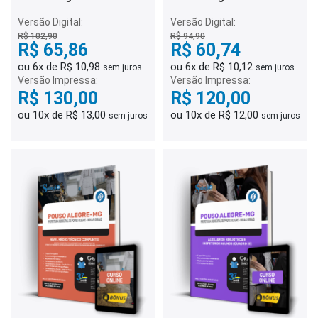
Orientador Educacional
Professor PII - Educação
(Quadro VII)
Infantil e 1º ao 5º Ano
Versão Digital:
Versão Digital:
(Quadro V)
R$ 102,90
R$ 94,90
R$ 65,86
R$ 60,74
ou 6x de R$ 10,98
ou 6x de R$ 10,12
sem juros
sem juros
Versão Impressa:
Versão Impressa:
R$ 130,00
R$ 120,00
ou 10x de R$ 13,00
ou 10x de R$ 12,00
sem juros
sem juros