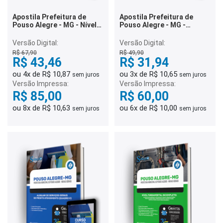
Apostila Prefeitura de
Apostila Prefeitura de
Pouso Alegre - MG - Nível
Pouso Alegre - MG -
Médio/Técnico Completo
Auxiliar de Biblioteca e
Inspetor de Alunos
Versão Digital:
Versão Digital:
(Quadro III)
R$ 67,90
R$ 49,90
R$ 43,46
R$ 31,94
ou 4x de R$ 10,87
ou 3x de R$ 10,65
sem juros
sem juros
Versão Impressa:
Versão Impressa:
R$ 85,00
R$ 60,00
ou 8x de R$ 10,63
ou 6x de R$ 10,00
sem juros
sem juros