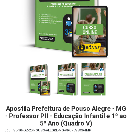
iados
ceiros
ina
ial
e
osco
Apostila Prefeitura de Pouso Alegre - MG
- Professor PII - Educação Infantil e 1º ao
5º Ano (Quadro V)
cód.: SL-104DZ-23-POUSO-ALEGRE-MG-PROFESSOR-IMP