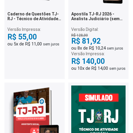
Caderno de Questões TJ-
Apostila TJ-RJ 2026 -
RJ - Técnico de Atividade
Analista Judiciário (sem
Judiciária - 500 Questões
especialidade)
Gabaritadas
Versão Impressa:
Versão Digital:
R$ 55,00
R$ 128,00
R$ 81,92
ou 5x de R$ 11,00
sem juros
ou 8x de R$ 10,24
sem juros
Versão Impressa:
R$ 140,00
ou 10x de R$ 14,00
sem juros