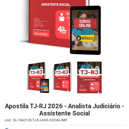
iados
ceiros
ina
ial
e
osco
Apostila TJ-RJ 2026 - Analista Judiciário -
Assistente Social
cód.: SL-156OT-25-TJ-RJ-ASS-SOCIAL-IMP