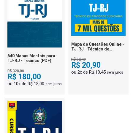
Mapa de Questões Online -
TJ-RJ - Técnico de
Atividade Judiciária - 7 Mil
640 Mapas Mentais para
Questões
R$ 52,40
TJ-RJ - Técnico (PDF)
R$ 20,90
R$ 320,00
ou 2x de R$ 10,45
sem juros
R$ 180,00
ou 10x de R$ 18,00
sem juros