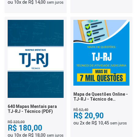
ou 10x de R$ 14,00
sem juros
Mapa de Questões Online -
TJ-RJ - Técnico de
Atividade Judiciária - 7 Mil
640 Mapas Mentais para
Questões
R$ 52,40
TJ-RJ - Técnico (PDF)
R$ 20,90
R$ 320,00
ou 2x de R$ 10,45
sem juros
R$ 180,00
ou 10x de R$ 18,00
sem juros