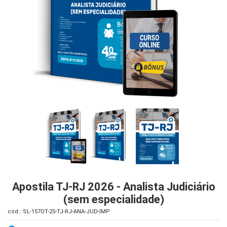
iados
ceiros
ina
ial
e
osco
Apostila TJ-RJ 2026 - Analista Judiciário
(sem especialidade)
cód.: SL-157OT-25-TJ-RJ-ANA-JUD-IMP